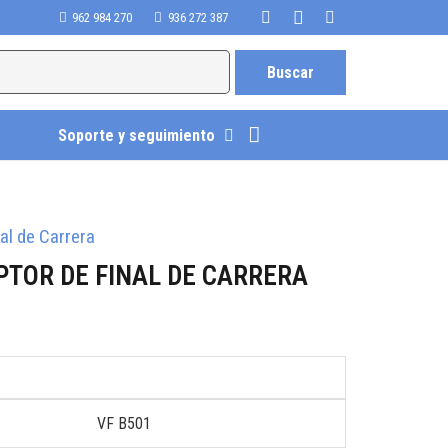
962 984 270
936 272 387
Soporte y seguimiento
nal de Carrera
PTOR DE FINAL DE CARRERA
VF B501