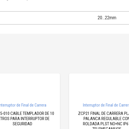
20…22mm
nterruptor de Final de Carrera
Interruptor de Final de Carre
05-010 CABLE TEMPLADOR DE 10
ZCP21 FINAL DE CARRERA P
TROS PARA INTERRUPTOR DE
PALANCA REGULABLE CO
SEGURIDAD
ROLDADA PLST NO+NC IP6
TELEMECANIUQE