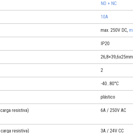
NO + NC
10A
max. 250V DC,
m
IP20
26,8×39,6x25mm
2
-40…80°C
plástico
 carga resistiva)
6A / 250V AC
 carga resistiva)
3A / 24V CC