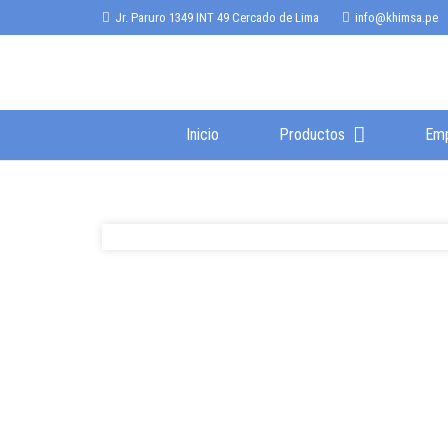
Jr. Paruro 1349 INT 49 Cercado de Lima
info@khimsa.pe
Inicio
Productos
Em