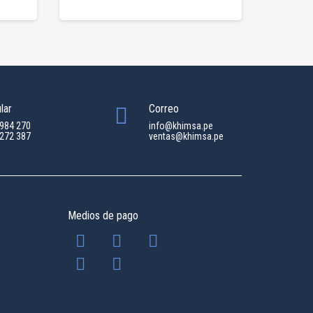
lar
Correo
 984 270
info@khimsa.pe
 272 387
ventas@khimsa.pe
Medios de pago