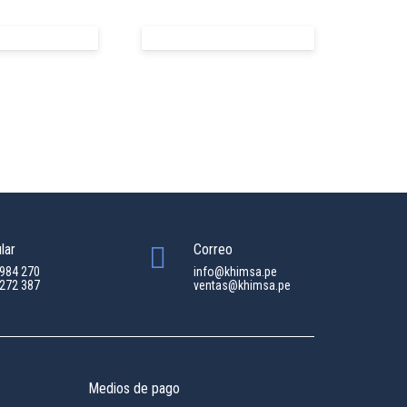
lar
Correo
 984 270
info@khimsa.pe
 272 387
ventas@khimsa.pe
Medios de pago