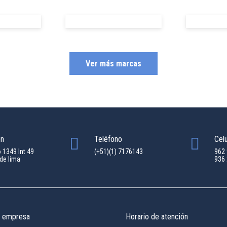
Ver más marcas
ón
Teléfono
Celu
o 1349 Int 49
(+51)(1) 7176143
962
de lima
936
a empresa
Horario de atención