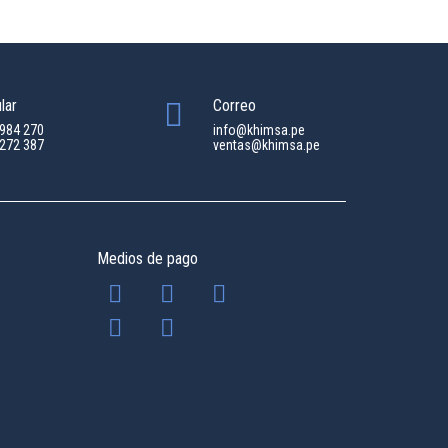
lar
Correo
 984 270
info@khimsa.pe
 272 387
ventas@khimsa.pe
Medios de pago