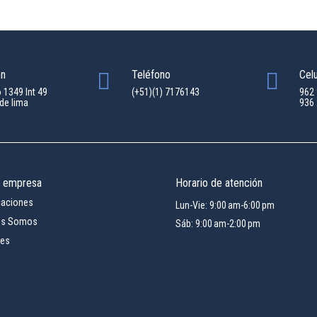
ón
Teléfono
Celu
o 1349 Int 49
(+51)(1) 7176143
962
de lima
936
a empresa
Horario de atención
icaciones
Lun-Vie: 9:00 am-6:00 pm
es Somos
Sáb: 9:00 am-2:00 pm
res