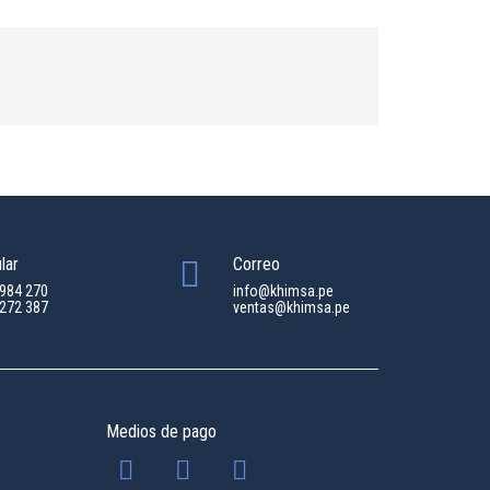
lar
Correo
 984 270
info@khimsa.pe
 272 387
ventas@khimsa.pe
Medios de pago