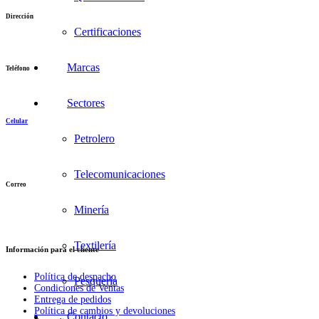
Dirección
Certificaciones
Jr. Paruro 1349 Int 49 Cercado de lima
Marcas
Teléfono
(+51)(1) 7176143
Sectores
Celular
Petrolero
962 984 270
936 272 387
Telecomunicaciones
Correo
Minería
info@khimsa.pe
ventas@khimsa.pe
Textilería
Información para el cliente
Política de despacho
Pesquería
Condiciones de Ventas
Entrega de pedidos
Política de cambios y devoluciones
Contacto