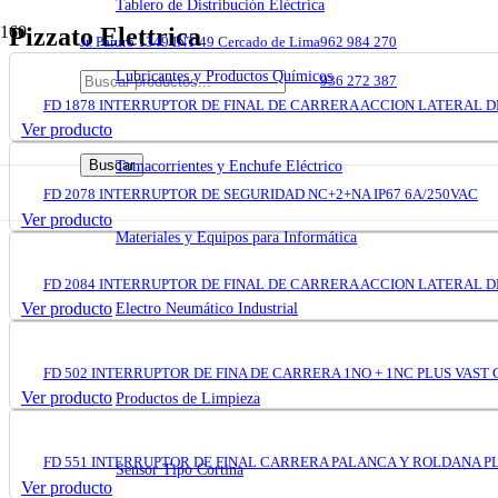
Tablero de Distribución Eléctrica
Pizzato Elettrica
Jr. Paruro 1349 INT 49 Cercado de Lima
962 984 270
Lubricantes y Productos Químicos
info@khimsa.pe
936 272 387
FD 1878 INTERRUPTOR DE FINAL DE CARRERA ACCION LATERAL D
Ver producto
Tomacorrientes y Enchufe Eléctrico
FD 2078 INTERRUPTOR DE SEGURIDAD NC+2+NA IP67 6A/250VAC
Ver producto
Materiales y Equipos para Informática
FD 2084 INTERRUPTOR DE FINAL DE CARRERA ACCION LATERAL DE
Ver producto
Electro Neumático Industrial
FD 502 INTERRUPTOR DE FINA DE CARRERA 1NO + 1NC PLUS VAST
Ver producto
Productos de Limpieza
FD 551 INTERRUPTOR DE FINAL CARRERA PALANCA Y ROLDANA PL
Sensor Tipo Cortina
Ver producto