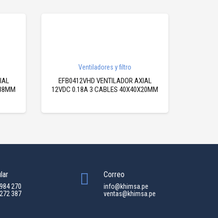
Ventiladores y filtro
IAL
EFB0412VHD VENTILADOR AXIAL
X38MM
12VDC 0.18A 3 CABLES 40X40X20MM
lar
Correo
 984 270
info@khimsa.pe
 272 387
ventas@khimsa.pe