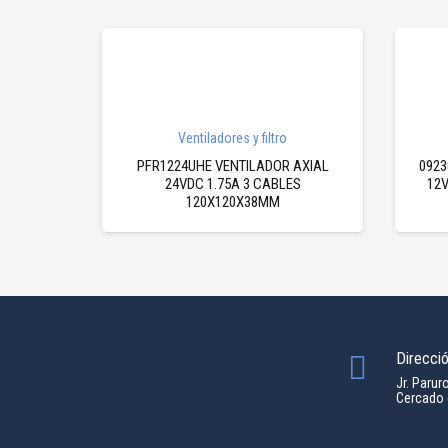
Ventiladores y filtro
PFR1224UHE VENTILADOR AXIAL
0923
24VDC 1.75A 3 CABLES
12V
120X120X38MM
Direcci
Jr. Parur
Cercado 