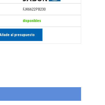
FJK6622PB230
disponibles
Añade al presupuesto