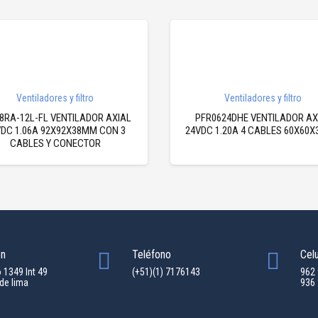
Ventiladores y filtro
Ventiladores y filtro
8RA-12L-FL VENTILADOR AXIAL
PFR0624DHE VENTILADOR AX
DC 1.06A 92X92X38MM CON 3
24VDC 1.20A 4 CABLES 60X60
CABLES Y CONECTOR
ón
Teléfono
Celu
o 1349 Int 49
(+51)(1) 7176143
962
de lima
936