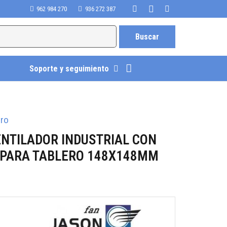
962 984 270
936 272 387
Soporte y seguimiento
tro
ENTILADOR INDUSTRIAL CON
O PARA TABLERO 148X148MM