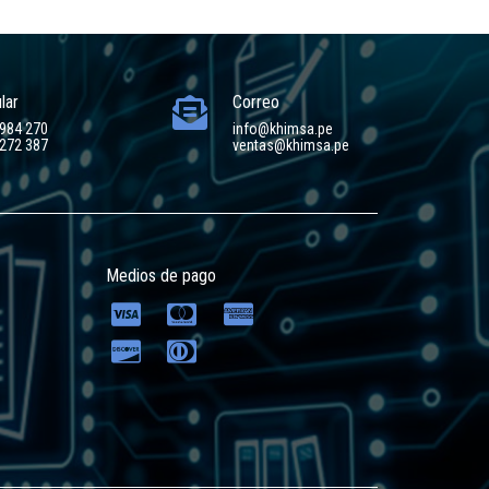
lar
Correo
 984 270
info@khimsa.pe
 272 387
ventas@khimsa.pe
Medios de pago