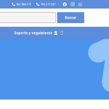
962 984 270
936 272 387
Soporte y seguimiento