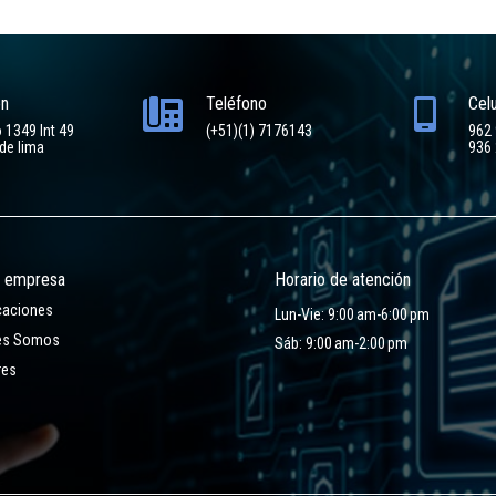
ón
Teléfono
Celu
o 1349 Int 49
(+51)(1) 7176143
962
de lima
936
a empresa
Horario de atención
icaciones
Lun-Vie: 9:00 am-6:00 pm
es Somos
Sáb: 9:00 am-2:00 pm
res