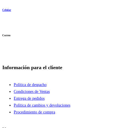
Celular
962 984 270
936 272 387
Correo
info@khimsa.pe
ventas@khimsa.pe
Información para el cliente
Política de despacho
Condiciones de Ventas
Entrega de pedidos
Política de cambios y devoluciones
Procedimiento de compra