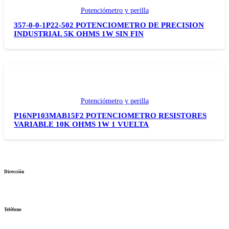
Potenciómetro y perilla
357-0-0-1P22-502 POTENCIOMETRO DE PRECISION
INDUSTRIAL 5K OHMS 1W SIN FIN
Potenciómetro y perilla
P16NP103MAB15F2 POTENCIOMETRO RESISTORES
VARIABLE 10K OHMS 1W 1 VUELTA
Dirección
Jr. Paruro 1349 Int 49 Cercado de lima
Teléfono
(+51)(1) 7176143