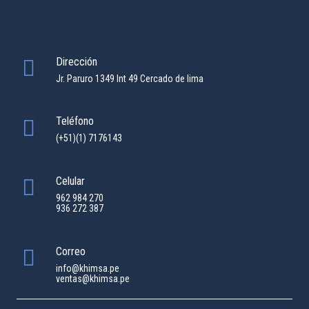
Dirección
Jr. Paruro 1349 Int 49 Cercado de lima
Teléfono
(+51)(1) 7176143
Celular
962 984 270
936 272 387
Correo
info@khimsa.pe
ventas@khimsa.pe