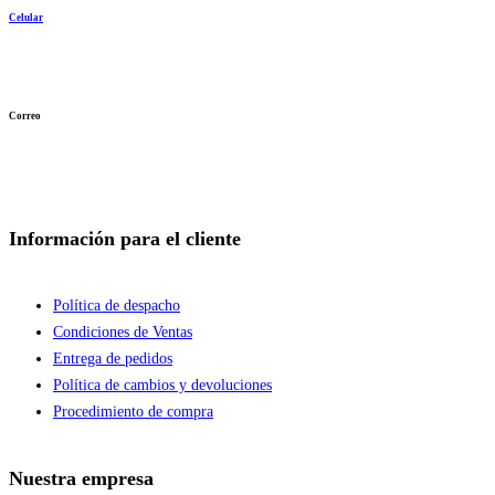
Celular
962 984 270
936 272 387
Correo
info@khimsa.pe
ventas@khimsa.pe
Información para el cliente
Política de despacho
Condiciones de Ventas
Entrega de pedidos
Política de cambios y devoluciones
Procedimiento de compra
Nuestra empresa